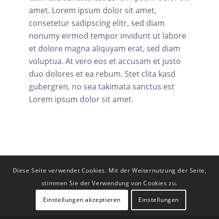
amet. Lorem ipsum dolor sit amet,
consetetur sadipscing elitr, sed diam
nonumy eirmod tempor invidunt ut labore
et dolore magna aliquyam erat, sed diam
voluptua. At vero eos et accusam et justo
duo dolores et ea rebum. Stet clita kasd
gubergren, no sea takimata sanctus est
Lorem ipsum dolor sit amet.
Diese Seite verwendet Cookies. Mit der Weiternutzung der Seite,
stimmen Sie der Verwendung von Cookies zu.
Einstellungen akzeptieren
Einstellungen