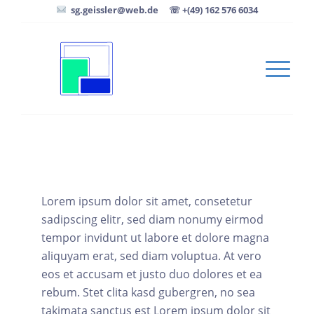
sg.geissler@web.de
☏ +(49) 162 576 6034
Lorem ipsum dolor sit amet, consetetur
sadipscing elitr, sed diam nonumy eirmod
tempor invidunt ut labore et dolore magna
aliquyam erat, sed diam voluptua. At vero
eos et accusam et justo duo dolores et ea
rebum. Stet clita kasd gubergren, no sea
takimata sanctus est Lorem ipsum dolor sit