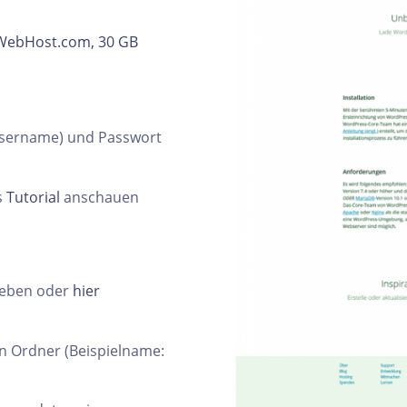
WebHost.com,
30 GB
Username) und Passwort
s
Tutorial
anschauen
geben oder
hier
en Ordner (Beispielname: