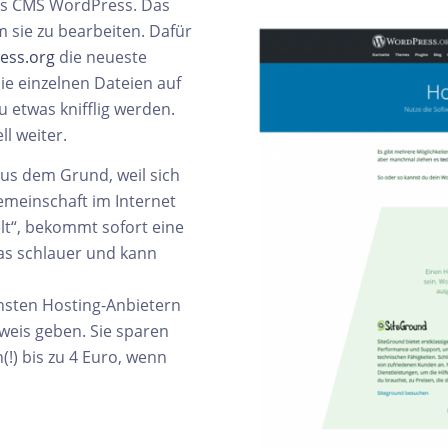
 das CMS WordPress. Das
m sie zu bearbeiten. Dafür
ess.org
die neueste
ie einzelnen Dateien auf
 etwas knifflig werden.
l weiter.
us dem Grund, weil sich
emeinschaft im Internet
elt“, bekommt sofort eine
as schlauer und kann
nsten Hosting-Anbietern
weis geben. Sie sparen
(!) bis zu 4 Euro, wenn