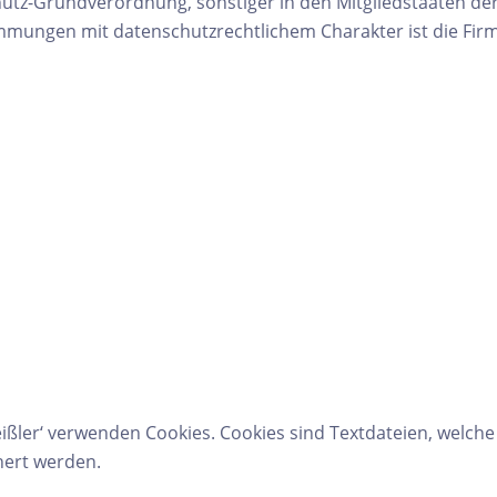
hutz-Grundverordnung, sonstiger in den Mitgliedstaaten d
mungen mit datenschutzrechtlichem Charakter ist die Fir
eißler‘ verwenden Cookies. Cookies sind Textdateien, welch
ert werden.